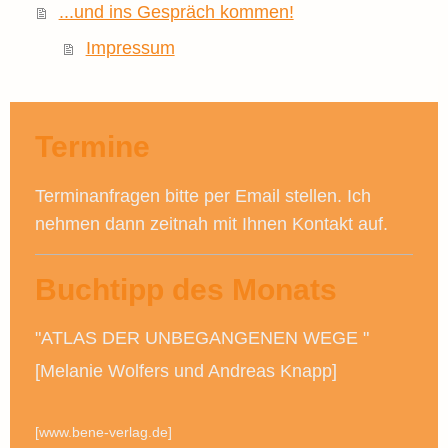
...und ins Gespräch kommen!
Impressum
Termine
Terminanfragen bitte per Email stellen. Ich
nehmen dann zeitnah mit Ihnen Kontakt auf.
Buchtipp des Monats
"ATLAS DER UNBEGANGENEN WEGE "
[Melanie Wolfers und Andreas Knapp]
[www.bene-verlag.de]